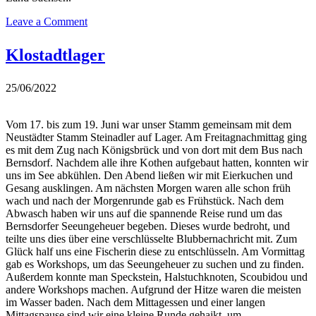
on
Leave a Comment
Stammesversammlung
2023
Klostadtlager
25/06/2022
Vom 17. bis zum 19. Juni war unser Stamm gemeinsam mit dem
Neustädter Stamm Steinadler auf Lager. Am Freitagnachmittag ging
es mit dem Zug nach Königsbrück und von dort mit dem Bus nach
Bernsdorf. Nachdem alle ihre Kothen aufgebaut hatten, konnten wir
uns im See abkühlen. Den Abend ließen wir mit Eierkuchen und
Gesang ausklingen. Am nächsten Morgen waren alle schon früh
wach und nach der Morgenrunde gab es Frühstück. Nach dem
Abwasch haben wir uns auf die spannende Reise rund um das
Bernsdorfer Seeungeheuer begeben. Dieses wurde bedroht, und
teilte uns dies über eine verschlüsselte Blubbernachricht mit. Zum
Glück half uns eine Fischerin diese zu entschlüsseln. Am Vormittag
gab es Workshops, um das Seeungeheuer zu suchen und zu finden.
Außerdem konnte man Speckstein, Halstuchknoten, Scoubidou und
andere Workshops machen. Aufgrund der Hitze waren die meisten
im Wasser baden. Nach dem Mittagessen und einer langen
Mittagspause sind wir eine kleine Runde gehajkt, um