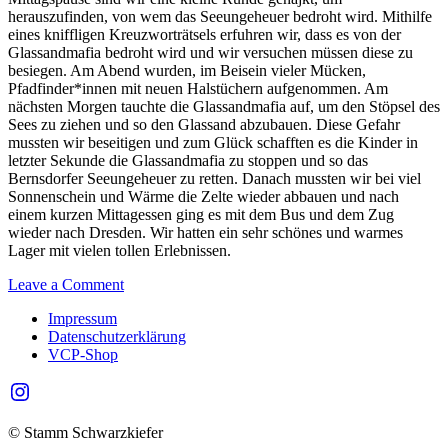
herauszufinden, von wem das Seeungeheuer bedroht wird. Mithilfe
eines kniffligen Kreuzworträtsels erfuhren wir, dass es von der
Glassandmafia bedroht wird und wir versuchen müssen diese zu
besiegen. Am Abend wurden, im Beisein vieler Mücken,
Pfadfinder*innen mit neuen Halstüchern aufgenommen. Am
nächsten Morgen tauchte die Glassandmafia auf, um den Stöpsel des
Sees zu ziehen und so den Glassand abzubauen. Diese Gefahr
mussten wir beseitigen und zum Glück schafften es die Kinder in
letzter Sekunde die Glassandmafia zu stoppen und so das
Bernsdorfer Seeungeheuer zu retten. Danach mussten wir bei viel
Sonnenschein und Wärme die Zelte wieder abbauen und nach
einem kurzen Mittagessen ging es mit dem Bus und dem Zug
wieder nach Dresden. Wir hatten ein sehr schönes und warmes
Lager mit vielen tollen Erlebnissen.
on
Leave a Comment
Klostadtlager
Impressum
Datenschutzerklärung
VCP-Shop
Instagram
© Stamm Schwarzkiefer