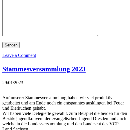
on
Leave a Comment
Erste
Gruppenstunde
Stammesversammlung 2023
im
neuen
Schuljahr
29/01/2023
Auf unserer Stammesversammlung haben wir viel produktiv
gearbeitet und am Ende noch ein entspanntes ausklingen bei Feuer
und Eierkuchen gehabt.
Wir haben viele Delegierte gewählt, zum Beispiel die beiden für den
Bezirksjugendkonvent der evangelischen Jugend Dresden und auch
welche in die Landesversammlung und den Landesrat des VCP
Land Sachsen.