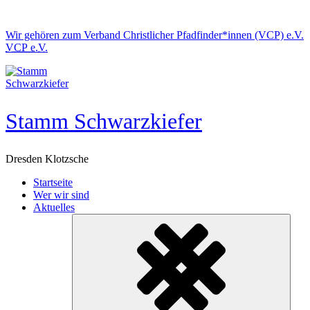
Skip
to
Wir gehören zum
Verband Christlicher Pfadfinder*innen (VCP) e.V.
content
VCP e.V.
Stamm Schwarzkiefer
Dresden Klotzsche
Startseite
Wer wir sind
Aktuelles