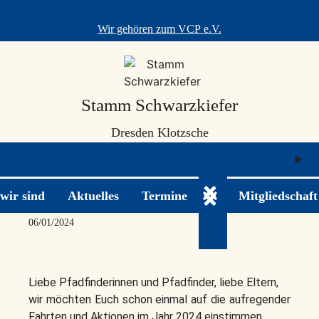
Skip
to
Wir gehören zum
VCP e.V.
content
Stamm Schwarzkiefer
Dresden Klotzsche
M
ö
wir sind
Aktuelles
Termine
Mitgliedschaft
Jahresüberblick 2024
Untermenü ein-/ausk
06/01/2024
Liebe Pfadfinderinnen und Pfadfinder, liebe Eltern,
wir möchten Euch schon einmal auf die aufregender
Fahrten und Aktionen im Jahr 2024 einstimmen.