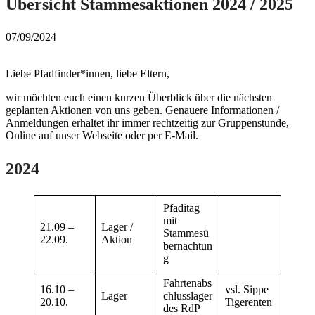
Übersicht Stammesaktionen 2024 / 2025
07/09/2024
Liebe Pfadfinder*innen, liebe Eltern,
wir möchten euch einen kurzen Überblick über die nächsten
geplanten Aktionen von uns geben. Genauere Informationen /
Anmeldungen erhaltet ihr immer rechtzeitig zur Gruppenstunde,
Online auf unser Webseite oder per E-Mail.
2024
Pfaditag
mit
21.09 –
Lager /
Stammesü
22.09.
Aktion
bernachtun
g
Fahrtenabs
16.10 –
vsl. Sippe
Lager
chlusslager
20.10.
Tigerenten
des RdP