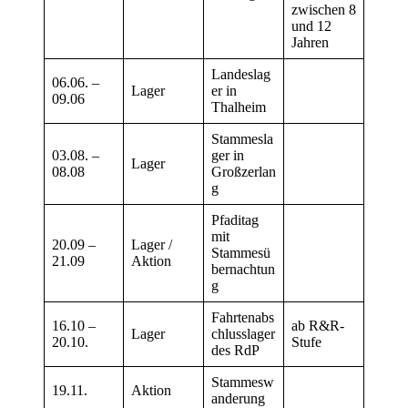
zwischen 8
und 12
Jahren
Landeslag
06.06. –
Lager
er in
09.06
Thalheim
Stammesla
03.08. –
ger in
Lager
08.08
Großzerlan
g
Pfaditag
mit
20.09 –
Lager /
Stammesü
21.09
Aktion
bernachtun
g
Fahrtenabs
16.10 –
ab R&R-
Lager
chlusslager
20.10.
Stufe
des RdP
Stammesw
19.11.
Aktion
anderung