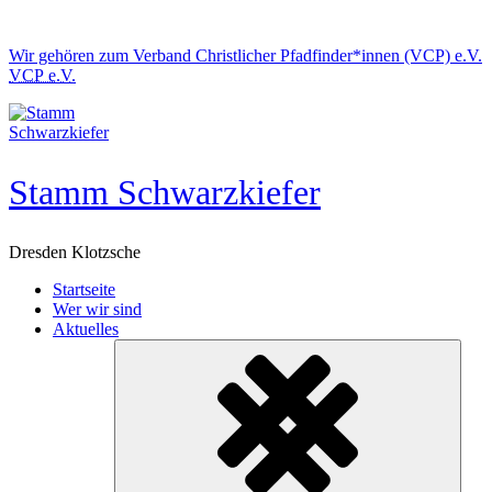
Skip
to
Wir gehören zum
Verband Christlicher Pfadfinder*innen (VCP) e.V.
content
VCP e.V.
Stamm Schwarzkiefer
Dresden Klotzsche
Startseite
Wer wir sind
Aktuelles